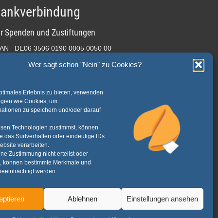
ankverbindung
ür Spenden und Zustiftungen
BAN DE06 3506 0190 0005 0050 00
erwendungszweck:
Wer sagt schon "Nein" zu Cookies?
pende Stiftung Kirchenmusik im Sauerland" oder
ustiftung Stiftung Kirchenmusik im Sauerland"
ptimales Erlebnis zu bieten, verwenden
nn Sie eine Spendenquittung erhalten möchten, notieren Sie bitte im
ogien wie Cookies, um
rwendungszweck zusätzlich Ihren Namen sowie Ihre Adresse.
mationen zu speichern und/oder darauf
sen Technologien zustimmst, können
Auf der Hude 6, 59823 Arnsberg
e das Surfverhalten oder eindeutige IDs
ebsite verarbeiten.
info@stiftungkirchenmusik.de
e Zustimmung nicht erteilst oder
t, können bestimmte Merkmale und
eeinträchtigt werden.
eptieren
Ablehnen
Einstellungen ansehen
Disclaimer
Datenschutz
Impressum
Kontakt
RSS