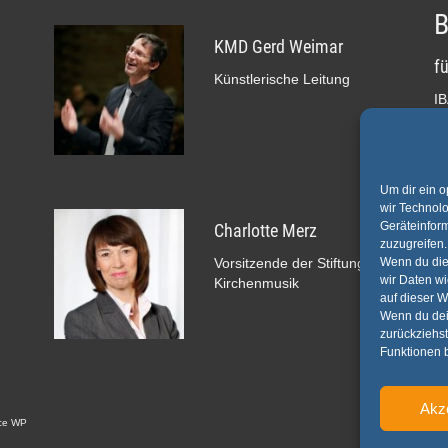
B
KMD Gerd Weimar
f
Künstlerische Leitung
I
V
"S
"Z
Um dir ein o
We
wir Technol
Ve
Geräteinfor
Charlotte Merz
zuzugreifen.
Vorsitzende der Stiftung
Wenn du die
wir Daten wi
Kirchenmusik
auf dieser W
Wenn du dein
zurückziehs
Funktionen b
Akz
ce WP