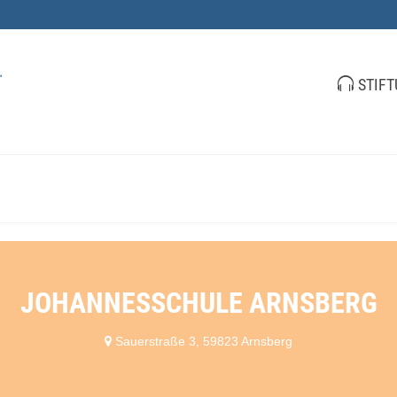
STIF
JOHANNESSCHULE ARNSBERG
Sauerstraße 3, 59823 Arnsberg