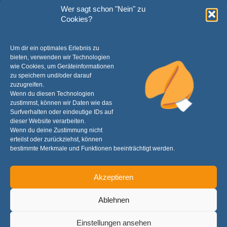
Bankverbindung
Wer sagt schon "Nein" zu
Cookies?
für Spenden und Zustiftungen
IBAN DE06 3506 0190 0005 0050 00
Um dir ein optimales Erlebnis zu
bieten, verwenden wir Technologien
Verwendungszweck:
wie Cookies, um Geräteinformationen
"Spende Stiftung Kirchenmusik im Sauerland" oder
zu speichern und/oder darauf
"Zustiftung Stiftung Kirchenmusik im Sauerland"
zuzugreifen.
Wenn du diesen Technologien
Wenn Sie eine Spendenquittung erhalten möchten, notieren Sie bitte im
zustimmst, können wir Daten wie das
Verwendungszweck zusätzlich Ihren Namen sowie Ihre Adresse.
Surfverhalten oder eindeutige IDs auf
dieser Website verarbeiten.
Wenn du deine Zustimmung nicht
Auf der Hude 6, 59823 Arnsberg
erteilst oder zurückziehst, können
bestimmte Merkmale und Funktionen beeinträchtigt werden.
info@stiftungkirchenmusik.de
Akzeptieren
Ablehnen
Disclaimer
Datenschutz
Impressum
Kontakt
RSS
Einstellungen ansehen
© 2026 Stiftung Kirchenmusik im Sauerland - WordPress Theme by
Kadence WP