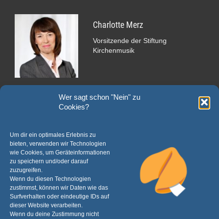
Charlotte Merz
Vorsitzende der Stiftung
Kirchenmusik
Bankverbindung
Wer sagt schon "Nein" zu
Cookies?
für Spenden und Zustiftungen
IBAN DE06 3506 0190 0005 0050 00
Um dir ein optimales Erlebnis zu
bieten, verwenden wir Technologien
Verwendungszweck:
wie Cookies, um Geräteinformationen
"Spende Stiftung Kirchenmusik im Sauerland" oder
zu speichern und/oder darauf
"Zustiftung Stiftung Kirchenmusik im Sauerland"
zuzugreifen.
Wenn du diesen Technologien
Wenn Sie eine Spendenquittung erhalten möchten, notieren Sie bitte im
zustimmst, können wir Daten wie das
Verwendungszweck zusätzlich Ihren Namen sowie Ihre Adresse.
Surfverhalten oder eindeutige IDs auf
dieser Website verarbeiten.
Wenn du deine Zustimmung nicht