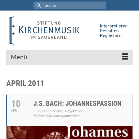
Suche
nach:
Menü
APRIL 2011
10
J.S. BACH: JOHANNESPASSION
APR
Kategorie:
Konzert,
Projektchor,
Südwestfälischer Kammerchor