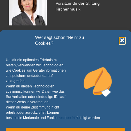
Vorsitzende der Stiftung
Kirchenmusik
Bankverbindung
Wer sagt schon "Nein" zu
Cookies?
für Spenden und Zustiftungen
IBAN DE06 3506 0190 0005 0050 00
Um dir ein optimales Erlebnis zu
bieten, verwenden wir Technologien
Verwendungszweck:
wie Cookies, um Geräteinformationen
"Spende Stiftung Kirchenmusik im Sauerland" oder
zu speichern und/oder darauf
"Zustiftung Stiftung Kirchenmusik im Sauerland"
zuzugreifen.
Wenn du diesen Technologien
Wenn Sie eine Spendenquittung erhalten möchten, notieren Sie bitte im
zustimmst, können wir Daten wie das
Verwendungszweck zusätzlich Ihren Namen sowie Ihre Adresse.
Surfverhalten oder eindeutige IDs auf
dieser Website verarbeiten.
Wenn du deine Zustimmung nicht
Auf der Hude 6, 59823 Arnsberg
erteilst oder zurückziehst, können
bestimmte Merkmale und Funktionen beeinträchtigt werden.
info@stiftungkirchenmusik.de