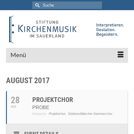
Suche
nach:
Menü
AUGUST 2017
28
PROJEKTCHOR
AUG
PROBE
Kategorie:
Projektchor,
Südwestfälischer Kammerchor
EVENT DETAILS