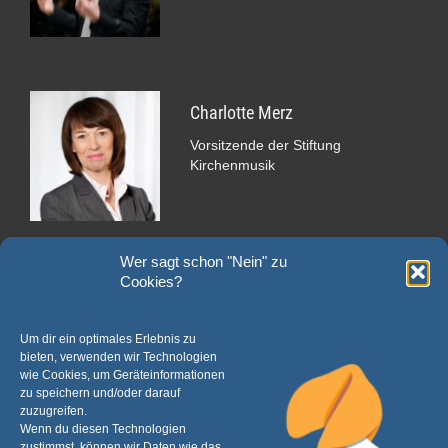
Charlotte Merz
Vorsitzende der Stiftung
Kirchenmusik
Bankverbindung
Wer sagt schon "Nein" zu
Cookies?
für Spenden und Zustiftungen
IBAN DE06 3506 0190 0005 0050 00
Um dir ein optimales Erlebnis zu
bieten, verwenden wir Technologien
Verwendungszweck:
wie Cookies, um Geräteinformationen
"Spende Stiftung Kirchenmusik im Sauerland" oder
zu speichern und/oder darauf
"Zustiftung Stiftung Kirchenmusik im Sauerland"
zuzugreifen.
Wenn du diesen Technologien
Wenn Sie eine Spendenquittung erhalten möchten, notieren Sie bitte im
zustimmst, können wir Daten wie das